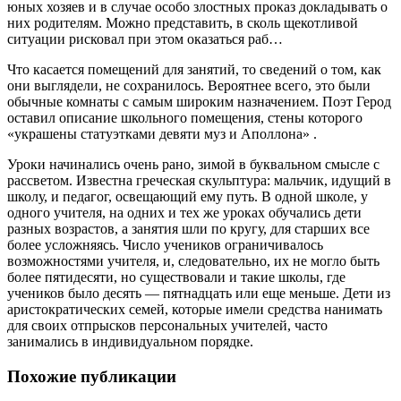
юных хозяев и в случае особо злостных проказ докладывать о
них родителям. Можно представить, в сколь щекотливой
ситуации рисковал при этом оказаться раб…
Что касается помещений для занятий, то сведений о том, как
они выглядели, не сохранилось. Вероятнее всего, это были
обычные комнаты с самым широким назначением. Поэт Герод
оставил описание школьного помещения, стены которого
«украшены статуэтками девяти муз и Аполлона» .
Уроки начинались очень рано, зимой в буквальном смысле с
рассветом. Известна греческая скульптура: мальчик, идущий в
школу, и педагог, освещающий ему путь. В одной школе, у
одного учителя, на одних и тех же уроках обучались дети
разных возрастов, а занятия шли по кругу, для старших все
более усложняясь. Число учеников ограничивалось
возможностями учителя, и, следовательно, их не могло быть
более пятидесяти, но существовали и такие школы, где
учеников было десять — пятнадцать или еще меньше. Дети из
аристократических семей, которые имели средства нанимать
для своих отпрысков персональных учителей, часто
занимались в индивидуальном порядке.
Похожие публикации