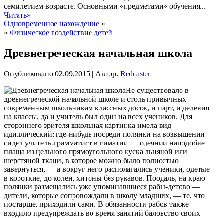
семилетием возрасте. Основными «предметами» обучения...
Читать»
Одновременное нахождение
»
«
Физическое воздействие детей
Древнегреческая начальная школа
Опубликовано
02.09.2015
|
Автор:
Redcaster
Не существовало в
древнегреческой начальной школе и столь привычных
современным школьникам классных досок, и парт, и деления
на классы, да и учитель был один на всех учеников. Для
стороннего зрителя школьная картинка имела вид
идиллический: где-нибудь посреди полянки на возвышении
сидел учитель-грамматист в гиматии — одеянии наподобие
плаща из цельного прямоугольного куска льняной или
шерстяной
ткани, в которое можно было полностью
завернуться, — а вокруг него располагались ученики, одетые
в короткие, до колен, хитоны без рукавов. Поодаль, на краю
полянки размещались уже упоминавшиеся рабы-детово —
дители, которые сопровождали в школу младших, — те, что
постарше, приходили сами. В обязанности рабов также
входило предупреждать во время занятий баловство своих