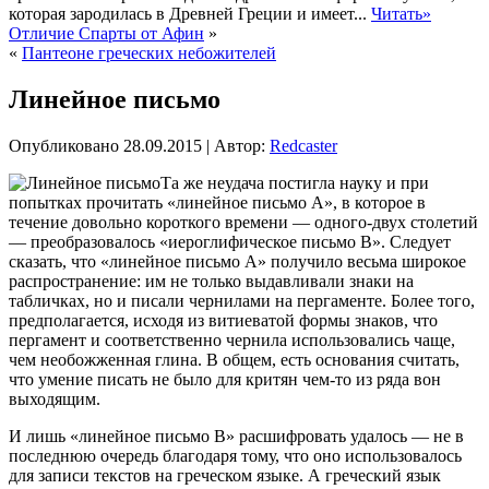
которая зародилась в Древней Греции и имеет...
Читать»
Отличие Спарты от Афин
»
«
Пантеоне греческих небожителей
Линейное письмо
Опубликовано
28.09.2015
|
Автор:
Redcaster
Та же неудача постигла науку и при
попытках прочитать «линейное письмо А», в которое в
течение довольно короткого времени — одного-двух столетий
— преобразовалось «иероглифическое письмо В». Следует
сказать, что «линейное письмо А» получило весьма широкое
распространение: им не только выдавливали знаки на
табличках, но и писали чернилами на пергаменте. Более того,
предполагается, исходя из витиеватой формы знаков, что
пергамент
и соответственно чернила использовались чаще,
чем необожженная глина. В общем, есть основания считать,
что умение писать не было для критян чем-то из ряда вон
выходящим.
И лишь «линейное письмо В» расшифровать удалось — не в
последнюю очередь благодаря тому, что оно использовалось
для записи текстов на греческом языке. А греческий язык