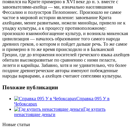
появился на Крите примерно в XVI веке до н. э. вместе с
завоевателями-ахейца — ми, изначально населявшими
Фессалию и полуостров Пелопоннес. Произошло не самое
частое в мировой истории явление: завоевание Крита
ахейцами, менее развитыми, нежели минойцы, привело не к
упадку культуры, а к процессу противоположному:
произошло взаимообогащение культур, и возникла микенская
цивилизация — началось образование того самого народа
древних греков, о котором и пойдет дальше речь. То же самое
и примерно в то же время происходило и в Балканской
Греции, где до вторжения носителей греческого языка ахейцев
обитали высокоразвитые по сравнению с ними пеласги,
лелеги и карийцы. Забавно, хотя и не удивительно, что более
поздние древнегреческие авторы именуют побежденные
народы варварами, а ахейцев считают сеятелями культуры.
Похожие публикации
Справка 095 У в
Чебоксарах
Где купить
ненастоящие деньги
Новые статьи