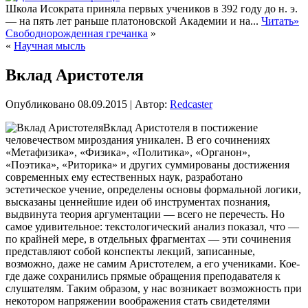
Школа Исократа приняла первых учеников в 392 году до н. э.
— на пять лет раньше платоновской Академии и на...
Читать»
Свободнорожденная гречанка
»
«
Научная мысль
Вклад Аристотеля
Опубликовано
08.09.2015
|
Автор:
Redcaster
Вклад Аристотеля в постижение
человечеством мироздания уникален. В его сочинениях
«Метафизика», «Физика», «Политика», «Органон»,
«Поэтика», «Риторика» и других суммированы достижения
современных ему естественных наук, разработано
эстетическое учение, определены основы формальной логики,
высказаны ценнейшие идеи об инструментах познания,
выдвинута теория аргументации — всего
не перечесть. Но
самое удивительное: текстологический анализ показал, что —
по крайней мере, в отдельных фрагментах — эти сочинения
представляют собой конспекты лекций, записанные,
возможно, даже не самим Аристотелем, а его учениками. Кое-
где даже сохранились прямые обращения преподавателя к
слушателям. Таким образом, у нас возникает возможность при
некотором напряжении воображения стать свидетелями