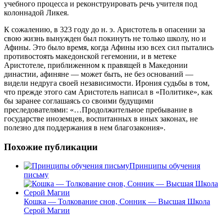
учебного процесса и реконструировать речь учителя под
колоннадой Ликея.
К сожалению, в 323 году до н. э. Аристотель в опасении за
свою жизнь вынужден был покинуть не только школу, но и
Афины. Это было время, когда Афины изо всех сил пытались
противостоять македонской гегемонии, и в метеке
Аристотеле, приближенном к правящей в Македонии
династии, афиняне — может быть, не без оснований —
видели недруга своей независимости. Ирония судьбы в том,
что прежде этого сам Аристотель написал в «Политике», как
бы заранее соглашаясь со своими будущими
преследователями: «…Продолжительное пребывание в
государстве иноземцев, воспитанных в иных законах, не
полезно для поддержания в нем благозакония».
Похожие публикации
Принципы обучения
письму
Кошка — Толкование снов, Сонник — Высшая Школа
Серой Магии