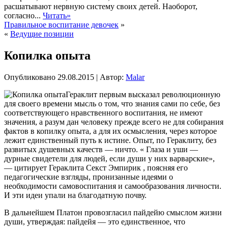
расшатывают нервную систему своих детей. Наоборот,
согласно...
Читать»
Правильное воспитание девочек
»
«
Ведущие позиции
Копилка опыта
Опубликовано
29.08.2015
|
Автор:
Malar
Гераклит первым высказал революционную
для своего времени мысль о том, что знания сами по себе, без
соответствующего нравственного воспитания, не имеют
значения, а разум дан человеку прежде всего не для собирания
фактов в копилку опыта, а для их осмысления, через которое
лежит единственный путь к истине. Опыт, по Гераклиту, без
развитых душевных качеств — ничто. « Глаза и уши —
дурные свидетели для людей, если души
у них варварские»,
— цитирует Гераклита Секст Эмпирик , поясняя его
педагогические взгляды, пронизанные идеями о
необходимости самовоспитания и самообразования личности.
И эти идеи упали на благодатную почву.
В дальнейшем Платон провозгласил пайдейю смыслом жизни
души, утверждая: пайдейя — это единственное, что