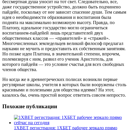
бессмертная душа уносит на тот свет. Следовательно, все,
даже государственное устройство, должно быть подчинено
пайдейе, поскольку от нее зависит спасение души. Тем самым
идея о необходимости образования и воспитания была
поднята на максимально возможную высоту. Правда, по
Платону, идеальное государство могло ограничиться
воспитанием-пайдейей лишь представителей двух
общественных классов — «правителей» и «стражей».
Многочисленных земледельцев великий философ предлагал
науками не мучить и предоставить их собственным занятиям.
Но позже идеи Платона, в значительной степени, впрочем,
полемизируя с ним, развил его ученик Аристотель, для
которого пайдейя — это условие счастья для всех свободных
членов общества.
Но когда же в древнегреческих полисах возникли первые
регулярные школы, учителя в которых были вооружены столь
красивыми и полезными для общества идеями? На этот,
казалось бы, очень простой вопрос ответить совсем непросто.
Похожие публикации
1XBET регистрация: 1ХБЕТ рабочее зеркало прямо